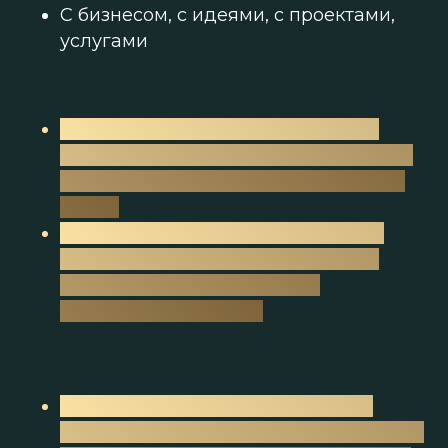
С бизнесом, с идеями, с проектами,
услугами
Номинация от 18-30 «Всемирная
королева Красногорска Yong 2026”
и 1 Вице Всемирная королева Yong
2026»
От 30-40 - «Всемирная королева
Красногорска Elegant 2026” и «1
вице Всемирная королева
Красногорска 2026»
От 40-50 «Всемирная Королева
Красногорска Sharm 2026” и «1 Вице